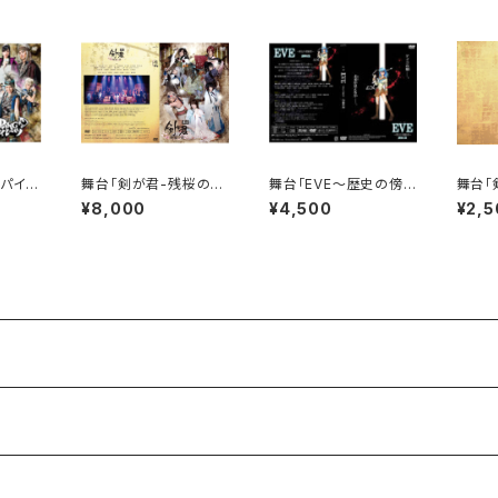
Ｇパイレ
舞台「剣が君-残桜の
舞台「EVE〜歴史の傍
舞台「
DVD】
舞-」2020年版 DVD
観者〜」【DVD】
舞-」
¥8,000
¥4,500
¥2,5
レット