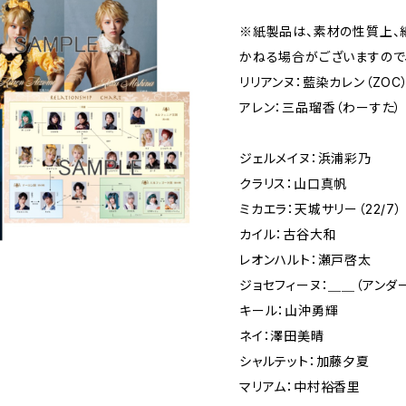
※紙製品は、素材の性質上、
かねる場合がございますので
リリアンヌ：藍染カレン（ZOC
アレン：三品瑠香（わーすた）
ジェルメイヌ：浜浦彩乃
クラリス：山口真帆
ミカエラ：天城サリー（22/7）
カイル：古谷大和
レオンハルト：瀬戸啓太
ジョセフィーヌ：＿＿（アンダ
キール：山沖勇輝
ネイ：澤田美晴
シャルテット：加藤夕夏
マリアム：中村裕香里