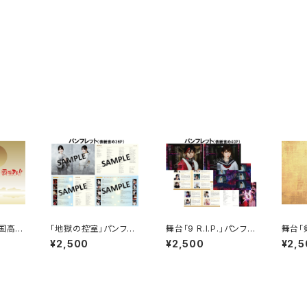
戦国高校
「地獄の控室」パンフレ
舞台「9 R.I.P.」パンフレ
舞台「
フレッ
ット（全36ページ）
ット（カラー40P）
舞-」
¥2,500
¥2,500
¥2,5
レット