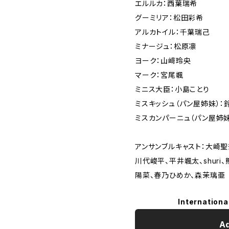
エルルカ：西葉瑞希
グーミリア：松田彩希
アルカトイル：千葉瑞己
ミナージュ：松原凛
ヨーク：山﨑玲央
マーク：宮尾颯
ミニス大臣：小島ことり
ミスキッシュ（パン屋姉妹）：
ミスカンパーニュ（パン屋姉妹
アンサンブルキャスト：大崎聖
川代峻平、平井颯太、shur
陽菜、春乃ひめか、森茉璃亜
Internationa
Ad