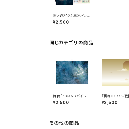
悪ノ娘2024年版パンフ
レット
¥2,500
同じカテゴリの商品
舞台「ZIPANGパイレー
「覇権DO！！～
ツ」パンフレット
天下布武～」パン
¥2,500
¥2,500
ト
その他の商品