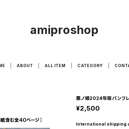
amiproshop
ME
ABOUT
ALL ITEM
CATEGORY
CONT
悪ノ娘2024年版パンフ
¥2,500
International shipping 