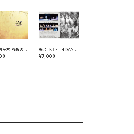
剣が君-残桜の
舞台「ＢＩＲＴＨＤＡＹ」
2020年版 パンフ
DVD
00
¥7,000