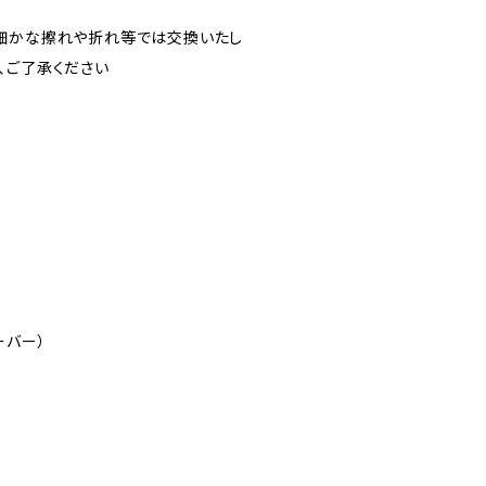
細かな擦れや折れ等では交換いたし
、ご了承ください
）
ーバー）