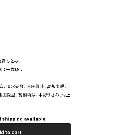
鈴音ひとみ
）：千歳ゆう
奈、清水天琴、浦田龍斗、冨永尚毅、
i、熊田愛里、髙橋莉沙、中野うさみ、村上
l shipping available
d to cart