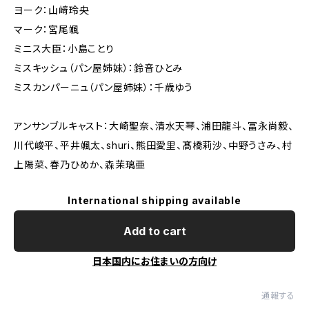
ヨーク：山﨑玲央
マーク：宮尾颯
ミニス大臣：小島ことり
ミスキッシュ（パン屋姉妹）：鈴音ひとみ
ミスカンパーニュ（パン屋姉妹）：千歳ゆう
アンサンブルキャスト：大崎聖奈、清水天琴、浦田龍斗、冨永尚毅、
川代峻平、平井颯太、shuri、熊田愛里、髙橋莉沙、中野うさみ、村
上陽菜、春乃ひめか、森茉璃亜
International shipping available
Add to cart
日本国内にお住まいの方向け
通報する