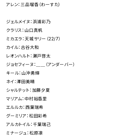
アレン：三品瑠香（わーすた）
ジェルメイヌ：浜浦彩乃
クラリス：山口真帆
ミカエラ：天城サリー（22/7）
カイル：古谷大和
レオンハルト：瀬戸啓太
ジョセフィーヌ：＿＿（アンダーバー）
キール：山沖勇輝
ネイ：澤田美晴
シャルテット：加藤夕夏
マリアム：中村裕香里
エルルカ：西葉瑞希
グーミリア：松田彩希
アルカトイル：千葉瑞己
ミナージュ：松原凛